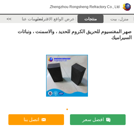
Zhengzhou Rongsheng Refractory Co., Ltd.
منزل، بيت
منتجات
عرض الواقع الافتراضي
معلومات عنا
>>
صهر المغنسيوم للحريق الكروم للحديد ، والاسمنت ، ونباتات
السيراميك
افضل سعر
اتصل بنا