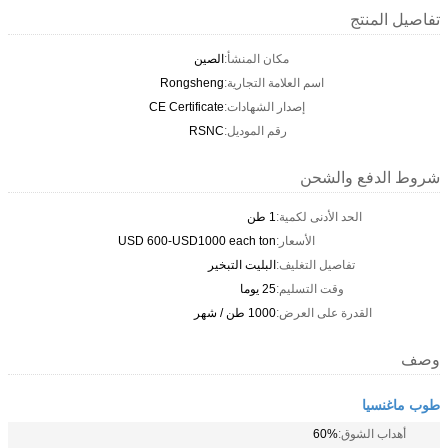
تفاصيل المنتج
مكان المنشأ:
الصين
اسم العلامة التجارية:
Rongsheng
إصدار الشهادات:
CE Certificate
رقم الموديل:
RSNC
شروط الدفع والشحن
الحد الأدنى لكمية:
1 طن
الأسعار:
USD 600-USD1000 each ton
تفاصيل التغليف:
البليت التبخير
وقت التسليم:
25 يوما
القدرة على العرض:
1000 طن / شهر
وصف
طوب ماغنسيا
أهداب الشوق:
60%