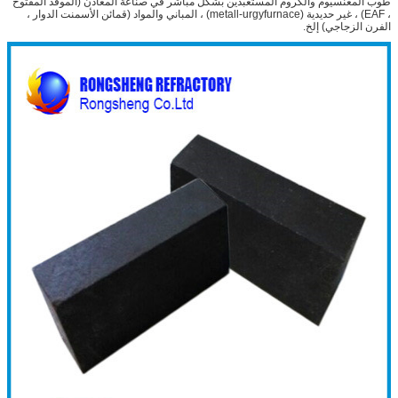
طوب المغنسيوم والكروم المستعبدين بشكل مباشر في صناعة المعادن (الموقد المفتوح
، EAF) ، غير حديدية (metall-urgyfurnace) ، المباني والمواد (قمائن الأسمنت الدوار ،
الفرن الزجاجي) إلخ.