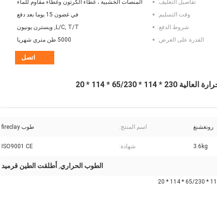
تفاصيل التغليف:
المنصات الخشبية ، غطاء الكرتون وغطاء مقاوم للماء
وقت التسليم:
في غضون 15 يوما بعد دفع
شروط الدفع:
L/C, T/T, ويسترن يونيون
القدرة على العرض:
5000 طن متري شهريا
اتصل
65/23 * 114 * 20
رونغشنغ
اسم المنتج:
طوب fireclay
3.6kg
شهادة:
ISO9001 CE
الطوب الحراري
أطلقت الطين قرميد
,