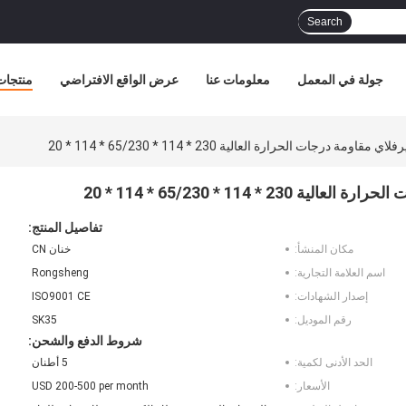
Search
جولة في المعمل
معلومات عنا
عرض الواقع الافتراضي
منتجات
جات الحرارة العالية 230 * 114 * 65/230 * 114 * 20
114 * 65/230 * 114 * 20
تفاصيل المنتج:
مكان المنشأ:
خنان CN
اسم العلامة التجارية:
Rongsheng
إصدار الشهادات:
ISO9001 CE
رقم الموديل:
SK35
شروط الدفع والشحن:
الحد الأدنى لكمية:
5 أطنان
الأسعار:
USD 200-500 per month