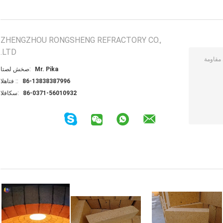
ZHENGZHOU RONGSHENG REFRACTORY CO.,
LTD.
Mr. Pika
اتصل شخص:
86-13838387996
الهاتف ::
86-0371-56010932
الفاكس: