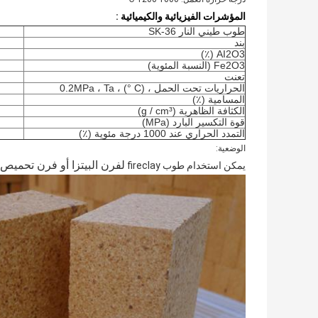
المؤشرات
الفيزيائية
والكيميائية
:
طوب طيني النار SK-36
بند
AI2O3 (٪)
Fe2O3 (النسبة المئوية)
تعنت
الحراريات تحت الحمل ، 0.2MPa ، Ta ، (° C)
المسامية (٪)
الكثافة الظاهرية (g / cm³)
قوة التكسير البارد (MPa)
التمدد الحراري عند 1000 درجة مئوية (٪)
الوضعية:
لفرن البيتزا أو فرن تحميص ا
يمكن استخدام طوب fireclay