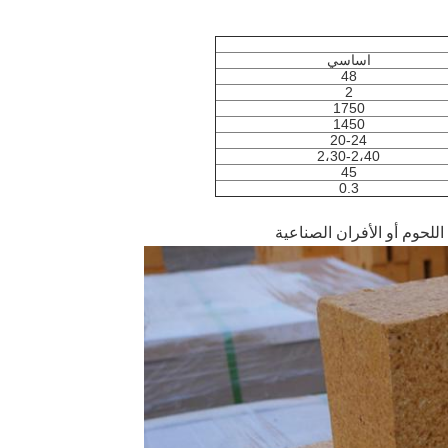
اساسي
48
2
1750
1450
20-24
2،30-2،40
45
0.3
للحوم أو الأفران الصناعية