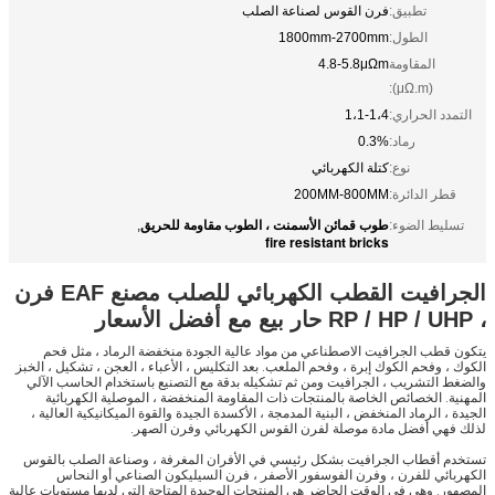
تطبيق:
فرن القوس لصناعة الصلب
الطول:
1800mm-2700mm
المقاومة
4.8-5.8μΩm
(μΩ.m):
التمدد الحراري:
1،1-1،4
رماد:
0.3%
نوع:
كتلة الكهربائي
قطر الدائرة:
200MM-800MM
طوب قمائن الأسمنت ، الطوب مقاومة للحريق
تسليط الضوء:
,
fire resistant bricks
الجرافيت القطب الكهربائي للصلب مصنع EAF فرن
، RP / HP / UHP حار بيع مع أفضل الأسعار
يتكون قطب الجرافيت الاصطناعي من مواد عالية الجودة منخفضة الرماد ، مثل فحم
الكوك ، وفحم الكوك إبرة ، وفحم الملعب. بعد التكليس ، الأعباء ، العجن ، تشكيل ، الخبز
والضغط التشريب ، الجرافيت ومن ثم تشكيله بدقة مع التصنيع باستخدام الحاسب الآلي
المهنية. الخصائص الخاصة بالمنتجات ذات المقاومة المنخفضة ، الموصلية الكهربائية
الجيدة ، الرماد المنخفض ، البنية المدمجة ، الأكسدة الجيدة والقوة الميكانيكية العالية ،
لذلك فهي أفضل مادة موصلة لفرن القوس الكهربائي وفرن الصهر.
تستخدم أقطاب الجرافيت بشكل رئيسي في الأفران المغرفة ، وصناعة الصلب بالقوس
الكهربائي للفرن ، وفرن الفوسفور الأصفر ، فرن السيليكون الصناعي أو النحاس
المصهور.
وهي في الوقت الحاضر هي المنتجات الوحيدة المتاحة التي لديها مستويات عالية