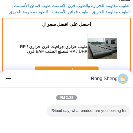
الطوب مقاومة للحرارة والطوب فرن الاسمنت,طوب قمائن الأسمنت
,
الطوب مقاومة للحريق
طوب قمائن الأسمنت ، الطوب مقاومة للحريق
,
احصل على افضل سعر ل
طوب حراري جرافيت فرن حراري RP /
HP / UHP لمصنع الصلب EAF فرن
استمر
Rong Sheng
فرن صهر الطوب
أكثر
3:28 PM
Good day, what product are you looking for?
اري لفرن
مرشح الرغوة
طوب حراري مقاومة
ضغط الطوب فرن
مقاومة ا
زجاج
السيراميكية من
للحريق
صهر الجافة
فرن الح
الألومينا عالية
الشبغات المرشحات