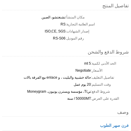
تفاصيل المنتج
مكان المنشأ:
تشنغتشو، الصين
اسم العلامة التجارية:
RS
إصدار الشهادات:
ISO,CE, SGS
رقم الموديل:
RS-S06
شروط الدفع والشحن
الحد الأدنى لكمية:
5 mt
الأسعار:
Negotiate
تفاصيل التغليف:
حالة خشبية والبليت ، و enlace مع الفرقة بالات
وقت التسليم:
20 يوم عمل
شروط الدفع:
تي/T، مؤسسة ويسترن يونيون، Moneygram
القدرة على العرض:
50000MT / سنة
وصف
فرن صهر الطوب