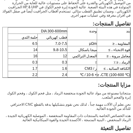
من التوصيل الكهربائي والقدرة على الحفاظ على مستويات عالية للغاية من الحرارة
المتولدة في هذه البيئة الصعبة. عالية الجودة إبرة فحم الكوك في HP & UHP الجرافيت
الكهربائي ، وضمان تطبيق القطب مثالي.
تستخدم أقطاب الجرافيت أيضاً في صقل الفولاذ
في أفران مغرفة وفي عمليات صهر أخرى.
تفاصيل المنتجات:
بند
وحدة
DIA 300-600mm
قطب كهربائي
حلمة الثدي
المقاومة ، ≤
μΩm
7،0-7،5
6.5
قوة الانحناء ، ≥
ميجا باسكال
9،8-10،5
14
معامل مرونة ، ≤
المعدل التراكمي
12
16
الرماد ، ≤ ٪
٪
0.3
0.3
الكثافة السائبة ، ≥
ز / CM3
1.6
1.7
2.2
2.4
× 10-6 / ℃
CTE (100-600 ℃)، ≤
مزايا المنتجات:
منتجاتنا مصنوعة من مواد عالية الجودة منخفضة الرماد ، مثل فحم الكوك ، وفحم الكوك
إبرة والفحم الملعب.
نحن نعلم أن الآلات مهمة جداً ، لذلك نحن نقوم بتشكيلها بدقة بالقطع CNC الاحترافي
للتأكد من الجودة العالية.
هذه الخصائص الخاصة بالمنتجات ذات المقاومة المنخفضة ، الموصلية الكهربائية الجيدة ،
الرماد المنخفض ، البنية المدمجة ، الأكسدة الجيدة والقوة الميكانيكية العالية.
تفاصيل التعبئة