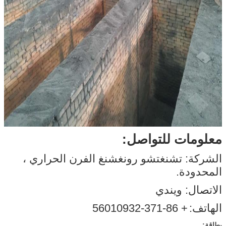
معلومات للتواصل:
الشركة: تشنغتشو رونغشنغ الفرن الحراري ،
المحدودة.
الاتصال: ويندي
الهاتف:
+ 86-371-56010932
بطاقة: