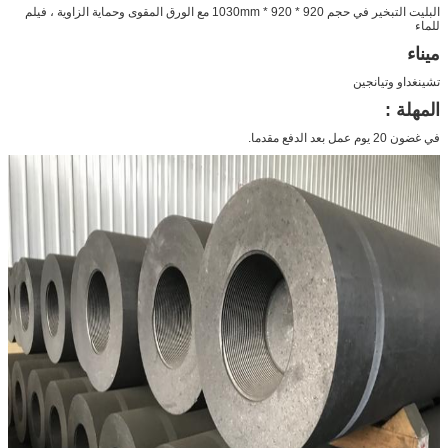
البليت التبخير في حجم 920 * 920 * 1030mm مع الورق المقوى وحماية الزاوية
، فيلم
للماء
ميناء
تشينغداو وتيانجين
المهلة :
في غضون 20 يوم عمل بعد الدفع مقدما.