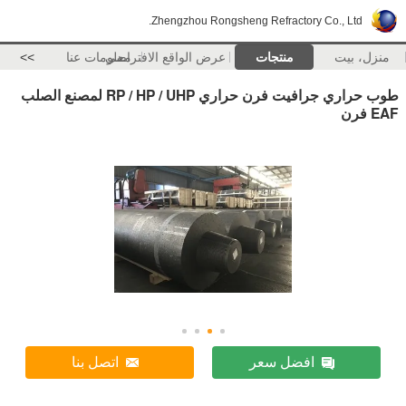
Zhengzhou Rongsheng Refractory Co., Ltd.
منزل، بيت
منتجات
عرض الواقع الافتراضي
معلومات عنا
>>
طوب حراري جرافيت فرن حراري RP / HP / UHP لمصنع الصلب
EAF فرن
افضل سعر
اتصل بنا