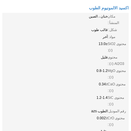
اكسيد الالمونيوم الطوب
مكان
خنان ، الصين
المنشأ::
شكل::
قالب طوب
مواد::
آخر
محتوى SiO2
≤13.0
(٪):
محتوى
قليل
Al2O3 (٪)::
محتوى MgO
0.8-1.2
(٪)::
محتوى CaO
0.34٪
(٪)::
محتوى SiC
1.2-1.4
(٪)::
رقم الموديل:
الطوب azs
محتوى CrO
0.002٪
(٪)::