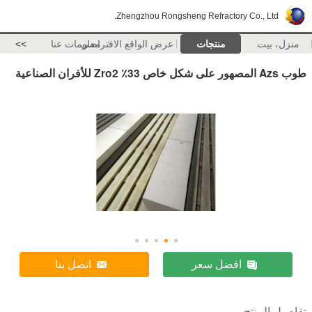
Zhengzhou Rongsheng Refractory Co., Ltd.
منزل، بيت
منتجات
عرض الواقع الافتراضي
معلومات عنا
>>
طوب Azs المصهور على شكل خاص 33٪ Zro2 للأفران الصناعية
افضل سعر
اتصل بنا
تفاصيل المنتج