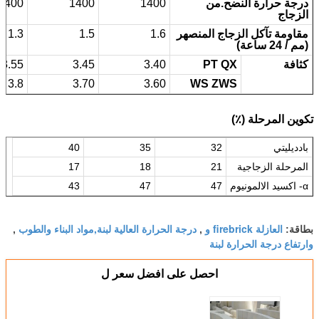
درجة حرارة النضح.من
1400
1400
1400
الزجاج
مقاومة تآكل الزجاج المنصهر
1.6
1.5
1.3
(مم / 24 ساعة)
كثافة
PT QX
3.40
3.45
3.55
3.8
3.70
3.60
WS
ZWS
تكوين المرحلة (٪)
بادديليتي
32
35
40
المرحلة الزجاجية
21
18
17
α-
اكسيد الالمونيوم
47
47
43
العازلة firebrick و
درجة الحرارة العالية لبنة,مواد البناء والطوب
بطاقة:
,
,
وارتفاع درجة الحرارة لبنة
احصل على افضل سعر ل