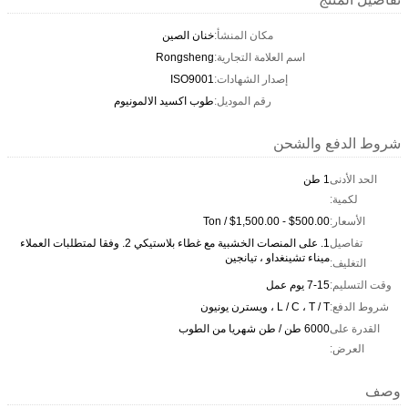
مكان المنشأ:
خنان الصين
اسم العلامة التجارية:
Rongsheng
إصدار الشهادات:
ISO9001
رقم الموديل:
طوب اكسيد الالمونيوم
شروط الدفع والشحن
الحد الأدنى
1 طن
لكمية:
الأسعار:
$500.00 - $1,500.00 / Ton
تفاصيل
1. على المنصات الخشبية مع غطاء بلاستيكي 2. وفقا لمتطلبات العملاء
ميناء تشينغداو ، تيانجين
التغليف:
وقت التسليم:
7-15 يوم عمل
شروط الدفع:
L / C ، T / T ، ويسترن يونيون
القدرة على
6000 طن / طن شهريا من الطوب
العرض:
وصف