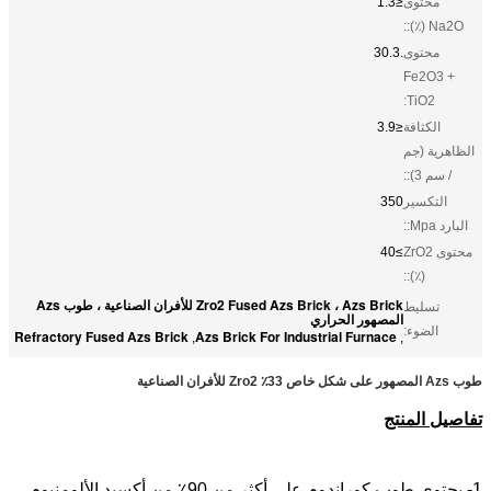
محتوى
≤1.3
Na2O (٪)::
محتوى
.30.3
Fe2O3 +
TiO2:
الكثافة
≤3.9
الظاهرية (جم
/ سم 3)::
التكسير
350
البارد Mpa::
محتوى ZrO2
≥40
(٪)::
Zro2 Fused Azs Brick ، ​​Azs Brick للأفران الصناعية ، طوب Azs
تسليط
المصهور الحراري
الضوء:
Refractory Fused Azs Brick
Azs Brick For Industrial Furnace
,
,
طوب Azs المصهور على شكل خاص 33٪ Zro2 للأفران الصناعية
تفاصيل المنتج
1- يحتوي طوب كوراندوم على أكثر من 90٪ من أكسيد الألومنيوم