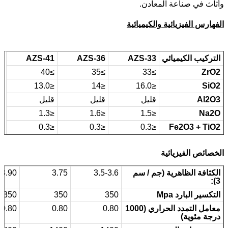
وأثاث في صناعة المعادن.
الفهارس الفيزيائية والكيميائية
التركيب الكيميائي
AZS-33
AZS-36
AZS-41
≥40
≥35
≥33
ZrO2
≤13.0
≤14
≤16.0
SiO2
Al2O3
قليل
قليل
قليل
≤1.3
≤1.6
≤1.5
Na2O
≤0.3
≤0.3
≤0.3
Fe2O3 + TiO2
الخصائص الفيزيائية
الكثافة الظاهرية (جم / سم
3.5-3.6
3.75
3.90
3):
التكسير البارد Mpa
350
350
350
معامل التمدد الحراري (1000
0.80
0.80
0.80
درجة مئوية)