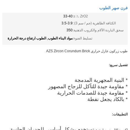
فرن صهر الطوب
33-40
ZrO2 ،٪ ≥:
الكثافة الظاهرية (جم / سم 3)::
3.5-3.9
سحق الباردة الآلام والكروب الذهنية:
350
مواد البناء الطوب
الطوب ارتفاع درجة الحرارة
تسليط الضوء:
,
طوب زركون عازل حراري AZS Zircon Corundum Brick
تفصيل سريع:
* البنية المجهرية المدمجة
* مقاومة جيدة للتآكل للزجاج المصهور
* مقاومة جيدة للصدمات الحرارية
* بالكاد يجعل نفطة
التطبيقات:
تستخدم بشكل أساسي للجدران الجانبية
اكسيد الالمونيوم لبنة هو