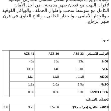
لأفران اللهب مع قيعان صهر مدمجة ، من أجل الأمان
الكامل مع متوسط ​​سحب وأطوال الحملة ، والهياكل الفوقية
، والجدار الأمامي ، والجدار الخلفي ، والتاج العلوي في فرن
صهر الزجاج.
تحديد:
التركيب الكيميائي
AZS-33
AZS-36
AZS-41
≥40
≥35
≥33
ZrO2
≤13.0
≤14
≤16.0
SiO2
Al2O3
القليل
القليل
القليل
≤1.3
≤1.6
≤1.5
Na2O
≤0.3
≤0.3
≤0.3
Fe2O3 + TiO2
الخصائص الفيزيائية
الكثافة الظاهرية (جم / سم 3):
3.5-3.6
3.75
3.90