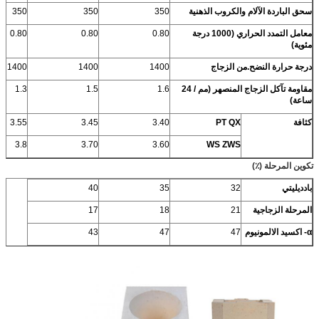
سحق الباردة الآلام والكروب الذهنية
350
350
350
معامل التمدد الحراري (1000 درجة
0.80
0.80
0.80
مئوية)
درجة حرارة النضح.من الزجاج
1400
1400
1400
مقاومة تآكل الزجاج المنصهر (مم / 24
1.6
1.5
1.3
ساعة)
كثافة
PT QX
3.40
3.45
3.55
3.8
3.70
3.60
WS ZWS
تكوين المرحلة (٪)
بادديليتي
32
35
40
المرحلة الزجاجية
21
18
17
α-
اكسيد الالمونيوم
47
47
43