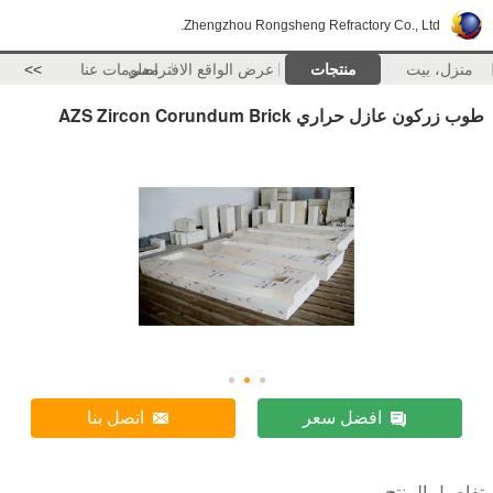
Zhengzhou Rongsheng Refractory Co., Ltd.
منزل، بيت
منتجات
عرض الواقع الافتراضي
معلومات عنا
>>
طوب زركون عازل حراري AZS Zircon Corundum Brick
افضل سعر
اتصل بنا
تفاصيل المنتج