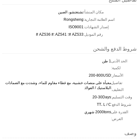
مكان المنشأ:
تشنغتشو، الصين
اسم العلامة التجارية:
Rongsheng
إصدار الشهادات:
ISO9001
رقم الموديل:
AZS33 #؛ AZS36 #: AZS41 #
شروط الدفع والشحن
الحد الأدنى
1 طن
لكمية:
الأسعار:
200-800USD
تفاصيل
معبأة على منصات خشبية، مع غطاء مقاوم للماء، وشددت مع الضمادات
البلاستيك / الفولاذ
التغليف:
وقت التسليم:
20-30Days
شروط الدفع:
TT، L / C
القدرة على
2000tons شهري
العرض:
وصف