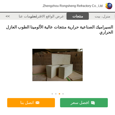
Zhengzhou Rongsheng Refractory Co., Ltd.
منزل، بيت
منتجات
عرض الواقع الافتراضي
معلومات عنا
>>
السيراميك الصناعية حرارية منتجات عالية الألومينا الطوب العازل
الحراري
افضل سعر
اتصل بنا