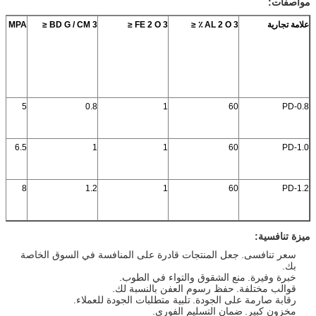
مواصفات:
علامة تجارية
3
O
2
AL
٪
≤
3
O
2
FE
≤
3
BD G / CM
≤
S MPA
5
0.8
1
60
PD-0.8
6.5
1
1
60
PD-1.0
8
1.2
1
60
PD-1.2
ميزة تنافسية:
سعر تنافسى.
جعل المنتجات قادرة على المنافسة في السوق الخاصة
بك.
خبرة وفيرة.
منع الشقوق والتواء في الطوب.
قوالب مختلفة.
حفظ رسوم العفن بالنسبة لك.
رقابة صارمة على الجودة.
تلبية متطلبات الجودة للعملاء.
مخزون كبير.
ضمان التسليم الفوري.