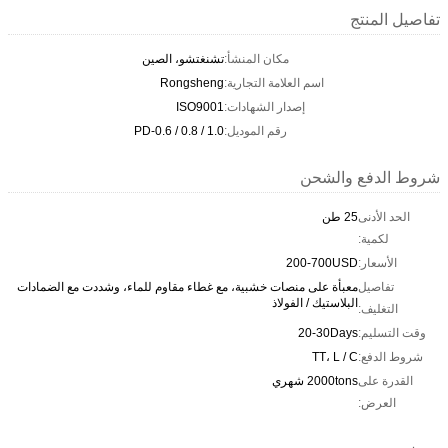
تفاصيل المنتج
مكان المنشأ:
تشنغتشو، الصين
اسم العلامة التجارية:
Rongsheng
إصدار الشهادات:
ISO9001
رقم الموديل:
PD-0.6 / 0.8 / 1.0
شروط الدفع والشحن
الحد الأدنى
25 طن
لكمية:
الأسعار:
200-700USD
تفاصيل
معبأة على منصات خشبية، مع غطاء مقاوم للماء، وشددت مع الضمادات
البلاستيك / الفولاذ
التغليف:
وقت التسليم:
20-30Days
شروط الدفع:
TT، L / C
القدرة على
2000tons شهري
العرض: