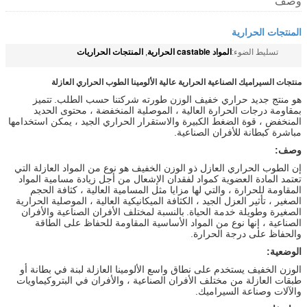
وصف
المنتجات الحرارية
المواد castable الحرارية
المنتجات الحراريات
تسليط الضوء:
,
منتجات السيراميك الصناعية الحرارية عالية الألومينا الطوب الحراري العازلة
هو منتج جديد حراري خفيف الوزن طورته شركتنا حسب الطلب.
تتميز
بمقاومة درجات الحرارة العالية ، الموصلية المنخفضة ، محتوى الحديد
المنخفض ، قوة الضغط الكبيرة والاستقرار الحراري الجيد ، يمكن استخدامها
مباشرة كبطانة للأفران الصناعية.
وصف:
إن الطوب الحراري العازل ذو الوزن الخفيف هو نوع من المواد العازلة التي
تعتمد المادة العضوية كمواد لفقدان الإشعال من أجل زيادة مسامية المواد
المقاومة للحرارة ، والتي لها مزايا مثل المسامية العالية ، كثافة الحجم
الصغير ، تأثير العزل الجيد ، الكثافة الميكانيكية العالية ، الموصلية الحرارية
الصغيرة وطويلة خدمة الحياة.
بالنسبة لمختلف الأفران الصناعية والأفران
الصناعية ، إنها نوع من المواد الأساسية المقاومة للحفاظ على الطاقة
والحفاظ على درجة الحرارة.
الوضعية:
الوزن الخفيف يستخدم على نطاق واسع الألومينا العازلة لبنة في بطانة أو
طبقات العازلة من مختلف الأفران الصناعية ، والأفران في البتروكيماويات
والآلات وصناعة السيراميك.