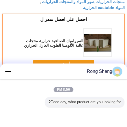
منتجات الحراريات,صهر المواد والمنتجات الحراريات
,
المواد castable الحرارية
احصل على افضل سعر ل
السيراميك الصناعية حرارية منتجات
عالية الألومينا الطوب العازل الحراري
استمر
Rong Sheng
المنتجات الحرارية
أكثر
8:56 PM
Good day, what product are you looking for?
كثافة حريق
العازلة للحرارة
مغرفة فوهة المياه
عالية الموصلية
فرن كوكه
رية مقاومة
المنتجات ألومينا
الفجوة الحرارية مع
الحرارية السيراميك
فرن ح
الكرتون الزركون
مقاومة قوية للتآكل
الألومنيوم نيتريد
المن
حرارية تحمل لوحات
ALN بار / الأسطوانة