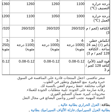
درجة حرارة
1100
1260
1260
1360
التصنيف (℃)
درجة حرارة
1000
1050
1100
1200
العمل (℃)
الكثافة (كجم / م
260/320
260/320
260/320
60/320
3)
انكماش خطي
-4
-3
-3
-3
دائم (٪) (بعد 24
(1000 درجة
(1000 درجة
(1100 درجة
(
ساعة ، الكثافة
مئوية)
مئوية)
مئوية)
مئوية)
128 كجم / م 3)
قوة الشد (الأم)
0،08-0،12
0،08-0،12
0،08-0،12
8-0،12
كثافة 128 كجم /
م 3
سعر تنافسى.
اجعل المنتجات قادرة على المنافسة في السوق.
خبرة وفيرة.
منع الشقوق وتطور في الطوب.
قوالب مختلفة.
حفظ رسوم العفن بالنسبة لك.
رقابة صارمة على الجودة.
تلبية متطلبات الجودة للعملاء.
مخزونات كبيرة.
ضمان التسليم الفوري.
التعبئة المهنية.
تجنب الضرر وتأمين البضائع في مجال النقل
العزل الحراري بطانية عالية
بطاقة:
,
بطانية العزل السيراميك,عازلة الألياف السيراميك بطانية
,