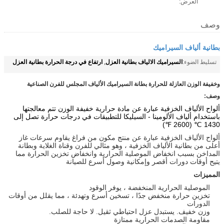
العرض:
وصف
بطانية ألياف السيراميك
السيراميك الالياف بطانية العزل
ارتفاع في درجة الحرارة بطانية العزل
تسليط الضوء:
,
وخفيفة الوزن العازلة للحرارة بطانة السيراميك الألياف المجلس للفرن الصناعية
وصف:
ألواح الألياف الخزفية عبارة عن مادة حرارية خفيفة الوزن تتم معالجتها
باستخدام ألياف الألومينا - السيليكا للتطبيقات في درجات حرارة تصل إلى
1430 ℃ (2600 ℉)
ألواح الألياف الخزفية عبارة عن منتج مكون من فراغ يقاوم سرعات غاز
أعلى من بطانية الألياف الخزفية ، وهو مثالي للفرن وقناة الغلاية وبطانة
المداخن بسبب انخفاض الموصلية الحرارية وانخفاض تخزين الحرارة مما
يتيح أوقات دورات أقصر وإمكانية وصول أسرع للصيانة
المميزات
الموصلية الحرارية المنخفضة ، يوفر الوقود
تخزين حرارة منخفض جدًا ، تسخين أسرع وتهدئة ، مما يقلل من أوقات
الدورات
وزن خفيف. يستبدل عزل احتياطي ثقيل. لا حاجة للصلب.
مقاومة الصدمات الحرارية ممتازة