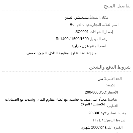
تفاصيل المنتج
مكان المنشأ:
تشنغتشو، الصين
اسم العلامة التجارية:
Rongsheng
إصدار الشهادات:
ISO9001
رقم الموديل:
Rs1400 / 1500/1600
اسم المنتج:
عزل حرارية
ميزة:
عالية النقاوة، مقاومة التآكل، الوزن الخفيف
شروط الدفع والشحن
الحد الأدنى
1 طن
لكمية:
الأسعار:
200-800USD
تفاصيل
معبأة على منصات خشبية، مع غطاء مقاوم للماء، وشددت مع الضمادات
البلاستيك / الفولاذ
التغليف:
وقت التسليم:
20-30Days
شروط الدفع:
TT، L / C
القدرة على
2000tons شهري