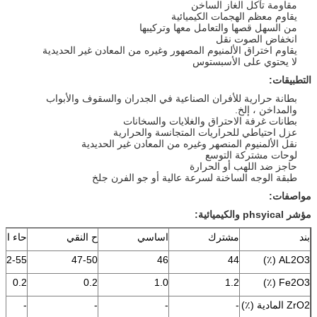
مقاومة تآكل الغاز الساخن
يقاوم معظم الهجمات الكيميائية
من السهل قصها والتعامل معها وتركيبها
انخفاض الصوت نقل
يقاوم اختراق الألمنيوم المصهور وغيره من المعادن غير الحديدية
لا يحتوي على الأسبستوس
التطبيقات:
بطانة حرارية للأفران الصناعية في الجدران والسقوف والأبواب
والمداخن ، إلخ.
بطانات غرفة الاحتراق والغلايات والسخانات
عزل احتياطي للحراريات المتجانسة والحرارية
نقل الألمنيوم المنصهر وغيره من المعادن غير الحديدية
لوحات مشتركة التوسع
حاجز ضد اللهب أو الحرارة
طبقة الوجه الساخنة لسرعة عالية أو جو الفرن جلخ
مواصفات:
مؤشر phsyical والكيميائية:
بند
مشترك
اساسي
ح النقي
حاء الأل
52-55
47-50
46
44
AL2O3 (٪)
0.2
0.2
1.0
1.2
Fe2O3 (٪)
ZrO2 المادية (٪)
-
-
-
-