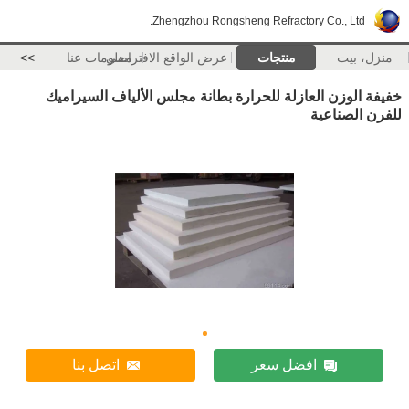
Zhengzhou Rongsheng Refractory Co., Ltd.
منزل، بيت
منتجات
عرض الواقع الافتراضي
معلومات عنا
>>
خفيفة الوزن العازلة للحرارة بطانة مجلس الألياف السيراميك
للفرن الصناعية
افضل سعر
اتصل بنا