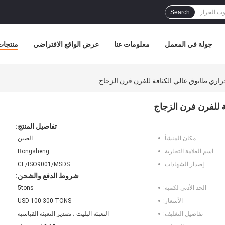
Search
جولة في المعمل
معلومات عنا
عرض الواقع الافتراضي
منتجات
تفاصيل المنتج:
مكان المنشأ:
الصين
اسم العلامة التجارية:
Rongsheng
إصدار الشهادات:
CE/ISO9001/MSDS
شروط الدفع والشحن:
الحد الأدنى لكمية:
5tons
الأسعار:
USD 100-300 TONS
تفاصيل التغليف:
التعبئة البليت ، تصدير التعبئة القياسية