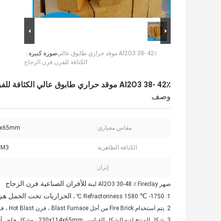
Al2O3 38- 42٪ موقد حراري طابوق عالي
صورة كبيرة :
الكثافة للفرن فرن الزجاج
Al2O3 38- 42٪ موقد حراري طابوق عالي الكثافة للفرن فرن الزجاج
وصف
مقاس معياري:
4x65mm
الكثافة الظاهرية:
CM3
إبراز:
للأفران الصناعية فرن الزجاج
صهر Al2O3 30-48 ٪ Fireclay لبنة
℃
الحراريات تحت الحمل هي 250
-1750 ℃ ​​،
1: Refractoriness 1580
2. يتم استخدام Fire Brick من أجل Blast Furnace ، فرن Hot Blast ، فرن زجاجي و فرن صناعي آخر في المراحل العالية.
3. شكل المنتج لديه الشكل القياسي 230x114x65mm ، وشكل خاص آخر. مطلوب قالب مختلف.