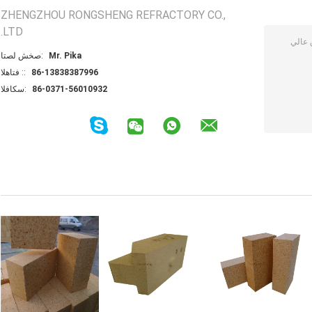
ZHENGZHOU RONGSHENG REFRACTORY CO.,
LTD.
Mr. Pika
اتصل شخص:
86-13838387996
الهاتف ::
86-0371-56010932
الفاكس: