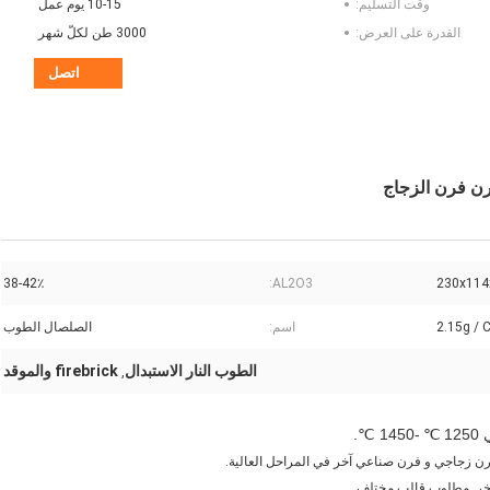
وقت التسليم:
10-15 يوم عمل
القدرة على العرض:
3000 طن لكلّ شهر
اتصل
38-42٪
AL2O3:
230x11
2.15g / 
اسم:
الصلصال الطوب
الطوب النار الاستبدال
firebrick والموقد
,
1
℃
-1450 ℃.