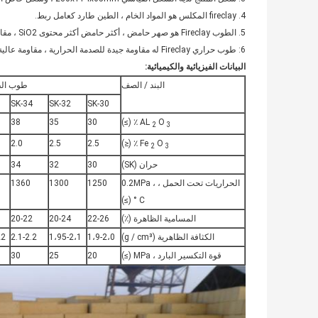
4. fireclay المكلس هو المواد الخام ، الطين طارد كعامل ربط.
5. الطوب Fireclay هو صهر حامض ، أكثر حامض أكثر محتوى SiO2 ، مقاومة للخبث الحمضي.
6: طوب حراري Fireclay له مقاومة جيدة للصدمة الحرارية ، مقاومة عالية تحت الحمل ، زحف منخفض ، يمكن استخدامه في بطانة الفرن كالفرن الزجاجي ، المنكهة.
البيانات الفيزيائية والكيميائية:
البند / الصف
طوب الط
SK-34
SK-32
SK-30
38
35
30
٪ (≥)
AL
O
2
3
2.0
2.5
2.5
٪ (≤)
Fe
O
2
3
حران (SK)
30
32
34
الحراريات تحت الحمل ، 0.2MPa ،
1250
1300
1360
° C (≥)
المسامية الظاهرة (٪)
22-26
20-24
20-22
الكثافة الظاهرية (g / cm³)
1،9-2،0
1،95-2،1
2.1-2.2
22
قوة التكسير البارد ، MPa (≥)
20
25
30