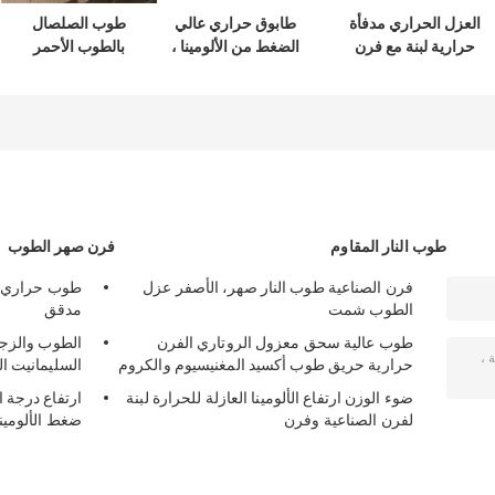
العزل الحراري مدفأة
طابوق حراري عالي
طوب الصلصال
حرارية لبنة مع فرن
الضغط من الألومينا ،
بالطوب الأحمر
بطانة، كثافة عالية
طابوق حراري مقاوم
الخاص ، 230 × 114 ×
لإسطوانة الأسمنت
65 مم طوب الطين
النار للفرن
طوب النار المقاوم
فرن صهر الطوب
فرن الصناعية طوب النار صهر، الأصفر عزل
طوب حراري أ
الطوب شمت
مدقق
طوب عالية سحق معزول الروتاري الفرن
الطوب والزجا
حرارية حريق طوب أكسيد المغنيسيوم والكروم
السليمانيت ال
ضوء الوزن ارتفاع الألومينا العازلة للحرارة لبنة
ارتفاع درجة ا
لفرن الصناعية وفرن
ضغط الألومين